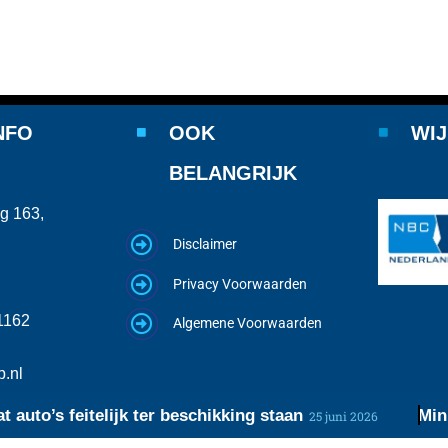
NFO
OOK
WIJ
BELANGRIJK
g 163,
Disclaimer
Privacy Voorwaarden
1162
Algemene Voorwaarden
.nl
to’s feitelijk ter beschikking staan
Ministe
25 juni 2026