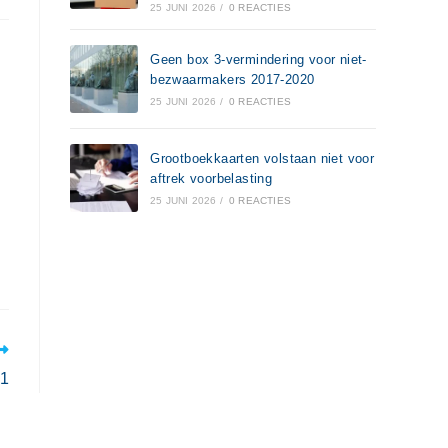
25 JUNI 2026
/
0 REACTIES
Geen box 3-vermindering voor niet-
bezwaarmakers 2017-2020
25 JUNI 2026
/
0 REACTIES
Grootboekkaarten volstaan niet voor
aftrek voorbelasting
25 JUNI 2026
/
0 REACTIES
21