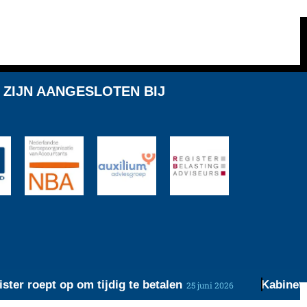
 ZIJN AANGESLOTEN BIJ
r roept op om tijdig te betalen
Kabinet wer
25 juni 2026