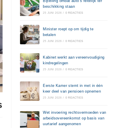
Bijtelling omdat auto’s feitelijk ter
beschikking staan
25 JUNI 2026
/
0 REACTIES
Minister roept op om tijdig te
betalen
25 JUNI 2026
/
0 REACTIES
Kabinet werkt aan vereenvoudiging
kindregelingen
25 JUNI 2026
/
0 REACTIES
Eerste Kamer stemt in met in één
keer deel van pensioen opnemen
25 JUNI 2026
/
0 REACTIES
s
Wet invoering rechtsvermoeden van
arbeidsovereenkomst op basis van
uurtarief aangenomen