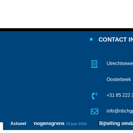
CONTACT I
Utrechtsewe
Oosterbeek
+31 85 222 
info@nbchgp
g en de vermogensgrens
Bijtelling omdat au
Actueel
25 juni 2026