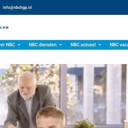
info@nbchgp.nl
er NBC
NBC diensten
NBC actueel
NBC vac