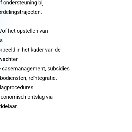
 ondersteuning bij
rdelingstrajecten.
/of het opstellen van
es
orbeeld in het kader van de
twachter
hte casemanagement, subsidies
odiensten, reïntegratie.
slagprocedures
economisch ontslag via
ddelaar.