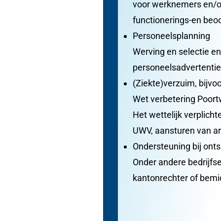
voor werknemers en/of
functionerings-en beoo
Personeelsplanning
Werving en selectie en
personeelsadvertenti
(Ziekte)verzuim, bijvo
Wet verbetering Poor
Het wettelijk verplic
UWV, aansturen van arb
Ondersteuning bij ont
Onder andere bedrijfs
kantonrechter of bemi