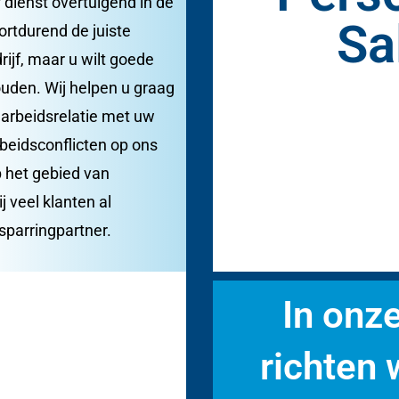
dienst overtuigend in de
Sa
rtdurend de juiste
ijf, maar u wilt goede
den. Wij helpen u graag
e arbeidsrelatie met uw
beidsconflicten op ons
p het gebied van
j veel klanten al
sparringpartner.
In onz
richten 