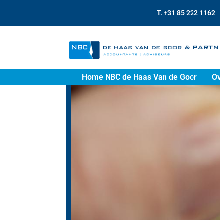
T. +31 85 222 1162
Home NBC de Haas Van de Goor
Ov