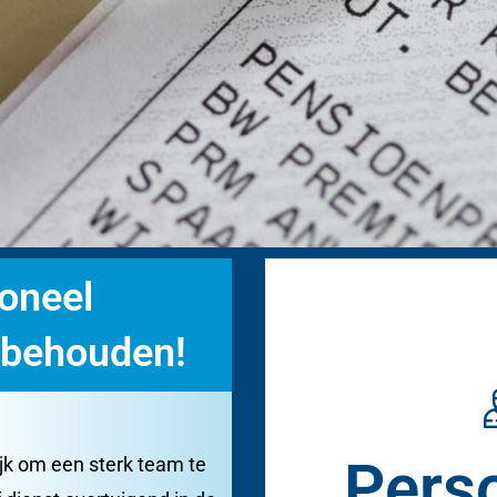
soneel
 behouden!
Pers
ijk om een sterk team te