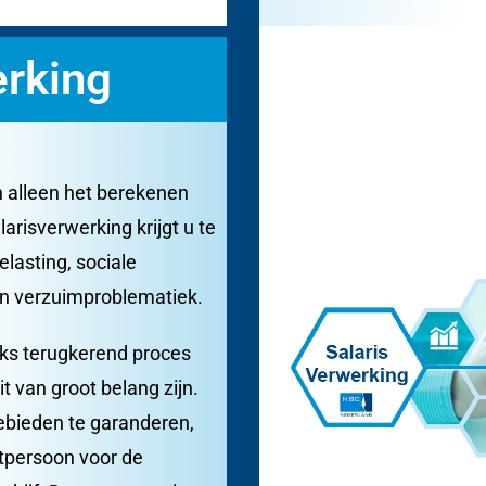
erking
n alleen het berekenen
larisverwerking krijgt u te
asting, sociale
en verzuimproblematiek.
jks terugkerend proces
it van groot belang zijn.
ebieden te garanderen,
ctpersoon voor de