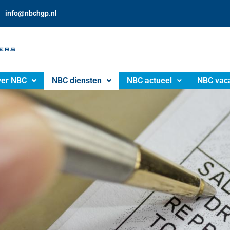
info@nbchgp.nl
er NBC
NBC diensten
NBC actueel
NBC vac