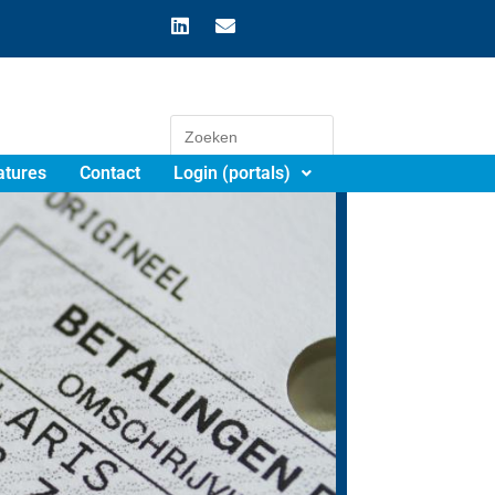
atures
Contact
Login (portals)