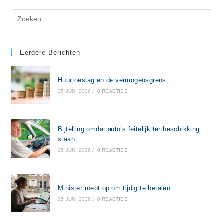
Eerdere Berichten
Huurtoeslag en de vermogensgrens
25 JUNI 2026
/
0 REACTIES
Bijtelling omdat auto’s feitelijk ter beschikking
staan
25 JUNI 2026
/
0 REACTIES
Minister roept op om tijdig te betalen
25 JUNI 2026
/
0 REACTIES