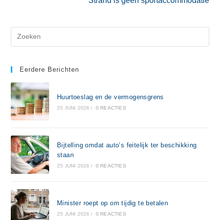
Strand is geen sportaccommodatie
Eerdere Berichten
Huurtoeslag en de vermogensgrens
25 JUNI 2026
/
0 REACTIES
Bijtelling omdat auto’s feitelijk ter beschikking
staan
25 JUNI 2026
/
0 REACTIES
Minister roept op om tijdig te betalen
25 JUNI 2026
/
0 REACTIES