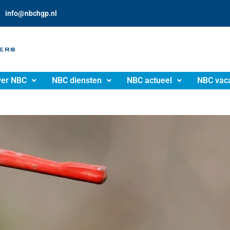
info@nbchgp.nl
er NBC
NBC diensten
NBC actueel
NBC vac