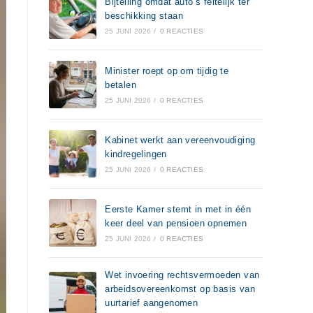
Bijtelling omdat auto’s feitelijk ter
beschikking staan
25 JUNI 2026
/
0 REACTIES
Minister roept op om tijdig te
betalen
25 JUNI 2026
/
0 REACTIES
Kabinet werkt aan vereenvoudiging
kindregelingen
25 JUNI 2026
/
0 REACTIES
Eerste Kamer stemt in met in één
keer deel van pensioen opnemen
25 JUNI 2026
/
0 REACTIES
Wet invoering rechtsvermoeden van
arbeidsovereenkomst op basis van
uurtarief aangenomen