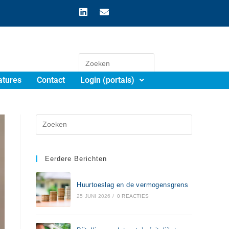
atures
Contact
Login (portals)
Eerdere Berichten
Huurtoeslag en de vermogensgrens
25 JUNI 2026
/
0 REACTIES