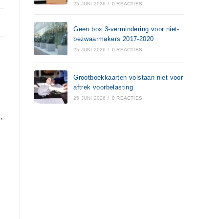
25 JUNI 2026
/
0 REACTIES
Geen box 3-vermindering voor niet-
bezwaarmakers 2017-2020
25 JUNI 2026
/
0 REACTIES
Grootboekkaarten volstaan niet voor
aftrek voorbelasting
25 JUNI 2026
/
0 REACTIES
,
1