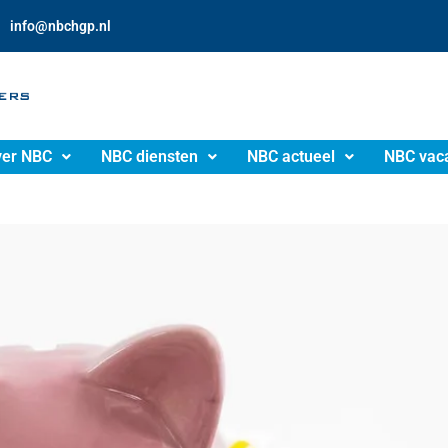
info@nbchgp.nl
er NBC
NBC diensten
NBC actueel
NBC vac