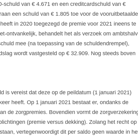
O-schuld van € 4.671 en een creditcardschuld van €
raan een schuld van € 1.805 toe voor de vooruitbetaalde
heeft in 2020 toegezegd de premie voor 2021 ineens te
iet-ontvankelijk, behandelt het als verzoek om ambtshal
schuld mee (na toepassing van de schuldendrempel),
slag wordt vastgesteld op € 32.909. Nog steeds boven
d is vereist dat deze op de peildatum (1 januari 2021)
eer heeft. Op 1 januari 2021 bestaat er, ondanks de
g van de zorgpremies. Bovendien vormt de zorgverzekerin
ichtingen (premie versus dekking). Zolang het recht op
estaan, vertegenwoordigt dit per saldo geen waarde in he