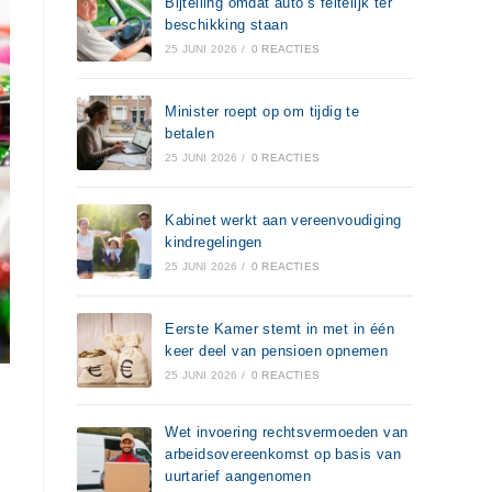
Bijtelling omdat auto’s feitelijk ter
beschikking staan
25 JUNI 2026
/
0 REACTIES
Minister roept op om tijdig te
betalen
25 JUNI 2026
/
0 REACTIES
Kabinet werkt aan vereenvoudiging
kindregelingen
25 JUNI 2026
/
0 REACTIES
Eerste Kamer stemt in met in één
keer deel van pensioen opnemen
25 JUNI 2026
/
0 REACTIES
Wet invoering rechtsvermoeden van
arbeidsovereenkomst op basis van
uurtarief aangenomen