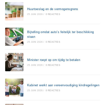
Huurtoeslag en de vermogensgrens
25 JUNI 2026
/
0 REACTIES
Bijtelling omdat auto’s feitelijk ter beschikking
staan
25 JUNI 2026
/
0 REACTIES
Minister roept op om tijdig te betalen
25 JUNI 2026
/
0 REACTIES
Kabinet werkt aan vereenvoudiging kindregelingen
25 JUNI 2026
/
0 REACTIES