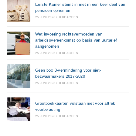
Eerste Kamer stemt in met in één keer deel van
pensioen opnemen
25 JUNI 2026
/
0 REACTIES
Wet invoering rechtsvermoeden van
arbeidsovereenkomst op basis van uurtarief
aangenomen
25 JUNI 2026
/
0 REACTIES
Geen box 3-vermindering voor niet-
bezwaarmakers 2017-2020
25 JUNI 2026
/
0 REACTIES
Grootboekkaarten volstaan niet voor aftrek
voorbelasting
25 JUNI 2026
/
0 REACTIES