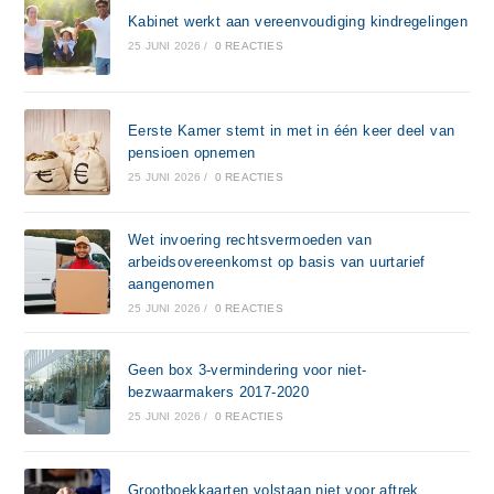
Kabinet werkt aan vereenvoudiging kindregelingen
25 JUNI 2026
/
0 REACTIES
Eerste Kamer stemt in met in één keer deel van
pensioen opnemen
25 JUNI 2026
/
0 REACTIES
Wet invoering rechtsvermoeden van
arbeidsovereenkomst op basis van uurtarief
aangenomen
25 JUNI 2026
/
0 REACTIES
Geen box 3-vermindering voor niet-
bezwaarmakers 2017-2020
25 JUNI 2026
/
0 REACTIES
Grootboekkaarten volstaan niet voor aftrek