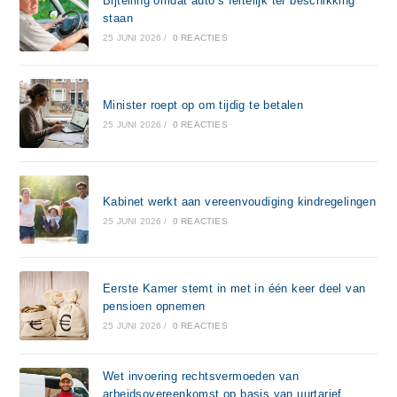
Bijtelling omdat auto’s feitelijk ter beschikking
staan
25 JUNI 2026
/
0 REACTIES
Minister roept op om tijdig te betalen
25 JUNI 2026
/
0 REACTIES
Kabinet werkt aan vereenvoudiging kindregelingen
25 JUNI 2026
/
0 REACTIES
Eerste Kamer stemt in met in één keer deel van
pensioen opnemen
25 JUNI 2026
/
0 REACTIES
Wet invoering rechtsvermoeden van
arbeidsovereenkomst op basis van uurtarief