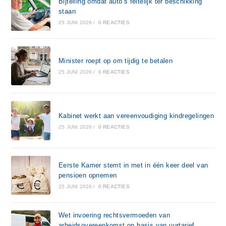
Bijtelling omdat auto’s feitelijk ter beschikking
staan
25 JUNI 2026
/
0 REACTIES
Minister roept op om tijdig te betalen
25 JUNI 2026
/
0 REACTIES
Kabinet werkt aan vereenvoudiging kindregelingen
25 JUNI 2026
/
0 REACTIES
Eerste Kamer stemt in met in één keer deel van
pensioen opnemen
25 JUNI 2026
/
0 REACTIES
Wet invoering rechtsvermoeden van
arbeidsovereenkomst op basis van uurtarief