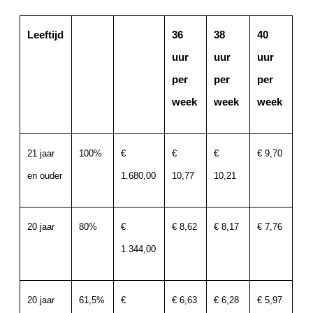
Leeftijd
36
38
40
uur
uur
uur
per
per
per
week
week
week
21 jaar
100%
€
€
€
€ 9,70
en ouder
1.680,00
10,77
10,21
20 jaar
80%
€
€ 8,62
€ 8,17
€ 7,76
1.344,00
20 jaar
61,5%
€
€ 6,63
€ 6,28
€ 5,97