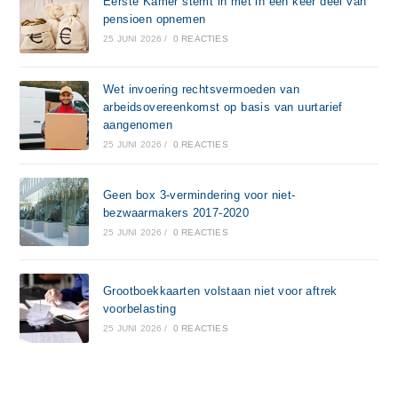
Eerste Kamer stemt in met in één keer deel van
pensioen opnemen
25 JUNI 2026
/
0 REACTIES
Wet invoering rechtsvermoeden van
arbeidsovereenkomst op basis van uurtarief
aangenomen
25 JUNI 2026
/
0 REACTIES
Geen box 3-vermindering voor niet-
bezwaarmakers 2017-2020
25 JUNI 2026
/
0 REACTIES
Grootboekkaarten volstaan niet voor aftrek
voorbelasting
25 JUNI 2026
/
0 REACTIES