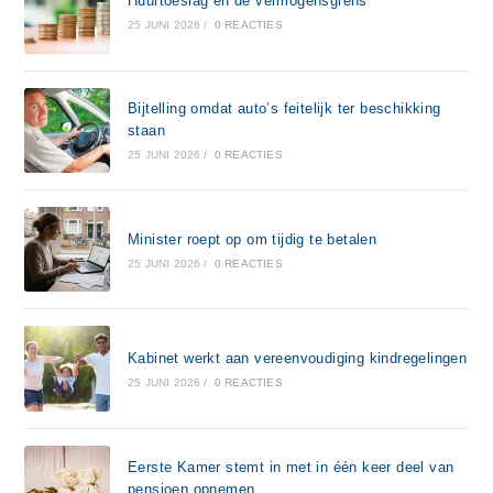
Huurtoeslag en de vermogensgrens
25 JUNI 2026
/
0 REACTIES
Bijtelling omdat auto’s feitelijk ter beschikking
staan
25 JUNI 2026
/
0 REACTIES
Minister roept op om tijdig te betalen
25 JUNI 2026
/
0 REACTIES
Kabinet werkt aan vereenvoudiging kindregelingen
25 JUNI 2026
/
0 REACTIES
Eerste Kamer stemt in met in één keer deel van
pensioen opnemen