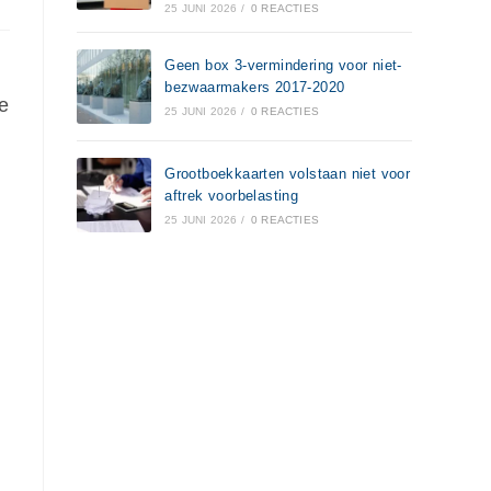
25 JUNI 2026
/
0 REACTIES
Geen box 3-vermindering voor niet-
bezwaarmakers 2017-2020
e
25 JUNI 2026
/
0 REACTIES
Grootboekkaarten volstaan niet voor
aftrek voorbelasting
25 JUNI 2026
/
0 REACTIES