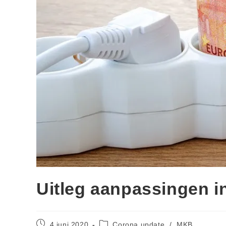
Uitleg aanpassingen i
4 juni 2020
Corona update
/
MKB