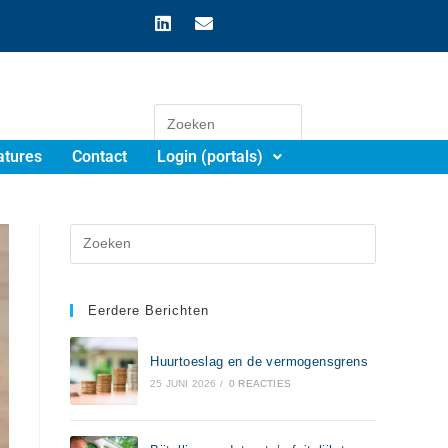
atures
Contact
Login (portals)
Eerdere Berichten
Huurtoeslag en de vermogensgrens
25 JUNI 2026
/
0 REACTIES