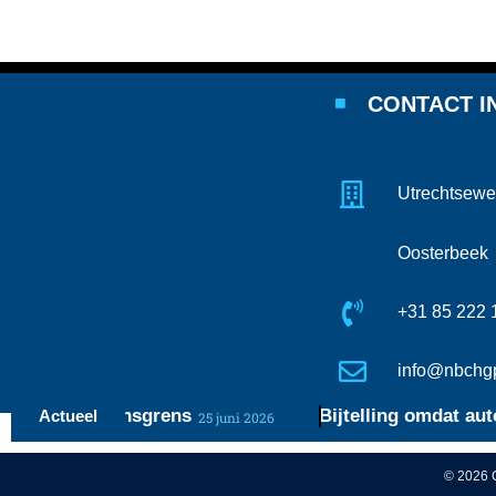
CONTACT I
Utrechtsewe
Oosterbeek
+31 85 222 
info@nbchgp
e vermogensgrens
Bijtelling omdat auto’s fe
Actueel
25 juni 2026
© 2026 C