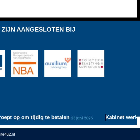
 ZIJN AANGESLOTEN BIJ
 op om tijdig te betalen
Kabinet werkt aan
25 juni 2026
te4u2.nl