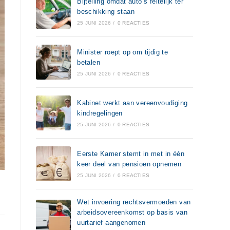
Bijtelling omdat auto’s feitelijk ter
beschikking staan
25 JUNI 2026
/
0 REACTIES
Minister roept op om tijdig te
betalen
25 JUNI 2026
/
0 REACTIES
Kabinet werkt aan vereenvoudiging
kindregelingen
25 JUNI 2026
/
0 REACTIES
Eerste Kamer stemt in met in één
keer deel van pensioen opnemen
25 JUNI 2026
/
0 REACTIES
Wet invoering rechtsvermoeden van
arbeidsovereenkomst op basis van
uurtarief aangenomen