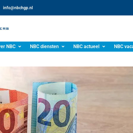
info@nbchgp.nl
er NBC
NBC diensten
NBC actueel
NBC vac