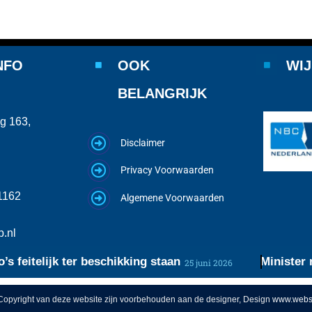
NFO
OOK
WIJ
BELANGRIJK
g 163,
Disclaimer
Privacy Voorwaarden
1162
Algemene Voorwaarden
.nl
itelijk ter beschikking staan
Minister roept
25 juni 2026
opyright van deze website zijn voorbehouden aan de designer, Design
www.websi