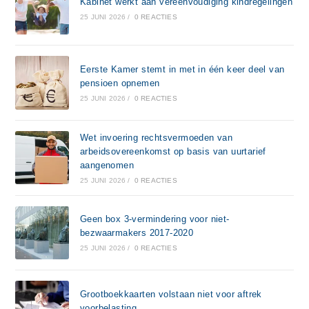
Kabinet werkt aan vereenvoudiging kindregelingen
25 JUNI 2026
/
0 REACTIES
Eerste Kamer stemt in met in één keer deel van
pensioen opnemen
25 JUNI 2026
/
0 REACTIES
Wet invoering rechtsvermoeden van
arbeidsovereenkomst op basis van uurtarief
aangenomen
25 JUNI 2026
/
0 REACTIES
Geen box 3-vermindering voor niet-
bezwaarmakers 2017-2020
25 JUNI 2026
/
0 REACTIES
Grootboekkaarten volstaan niet voor aftrek
voorbelasting