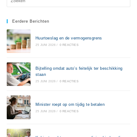
Eerdere Berichten
Huurtoeslag en de vermogensgrens
25 JUNI 2026
/
0 REACTIES
Bijtelling omdat auto’s feitelijk ter beschikking
staan
25 JUNI 2026
/
0 REACTIES
Minister roept op om tijdig te betalen
25 JUNI 2026
/
0 REACTIES