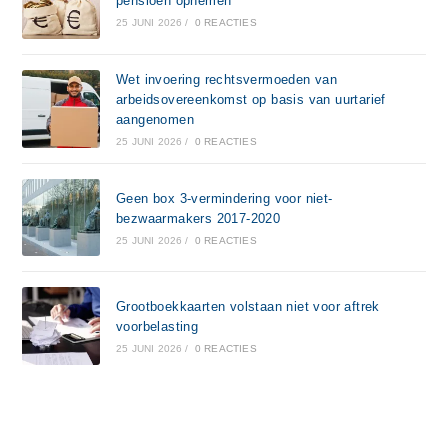
pensioen opnemen
25 JUNI 2026
/
0 REACTIES
Wet invoering rechtsvermoeden van
arbeidsovereenkomst op basis van uurtarief
aangenomen
25 JUNI 2026
/
0 REACTIES
Geen box 3-vermindering voor niet-
bezwaarmakers 2017-2020
25 JUNI 2026
/
0 REACTIES
Grootboekkaarten volstaan niet voor aftrek
voorbelasting
25 JUNI 2026
/
0 REACTIES