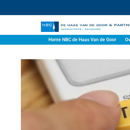
T. +31 85 222 1162
Home NBC de Haas Van de Goor
Ov