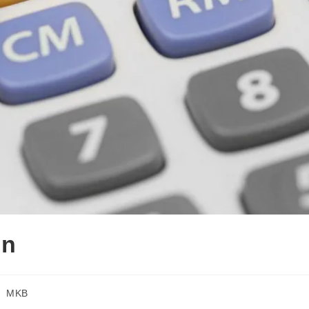
en
MKB