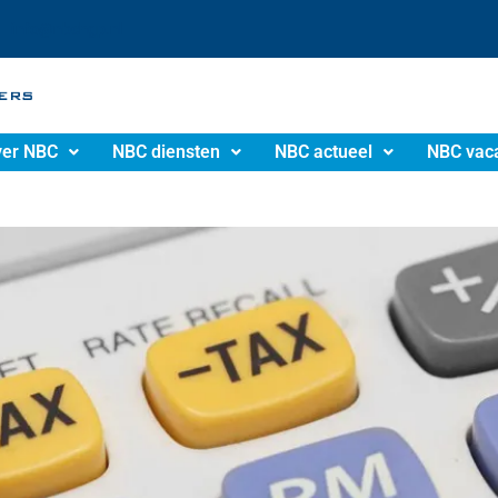
info@nbchgp.nl
er NBC
NBC diensten
NBC actueel
NBC vac