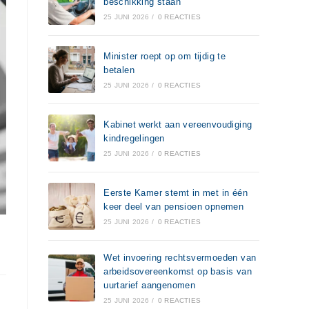
beschikking staan
25 JUNI 2026
/
0 REACTIES
Minister roept op om tijdig te
betalen
25 JUNI 2026
/
0 REACTIES
Kabinet werkt aan vereenvoudiging
kindregelingen
25 JUNI 2026
/
0 REACTIES
Eerste Kamer stemt in met in één
keer deel van pensioen opnemen
25 JUNI 2026
/
0 REACTIES
Wet invoering rechtsvermoeden van
arbeidsovereenkomst op basis van
uurtarief aangenomen
25 JUNI 2026
/
0 REACTIES