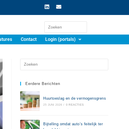
atures
Contact
Login (portals)
Eerdere Berichten
Huurtoeslag en de vermogensgrens
25 JUNI 2026
/
0 REACTIES
Bijtelling omdat auto’s feitelijk ter