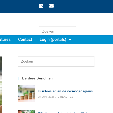
atures
Contact
Login (portals)
Eerdere Berichten
Huurtoeslag en de vermogensgrens
25 JUNI 2026
/
0 REACTIES