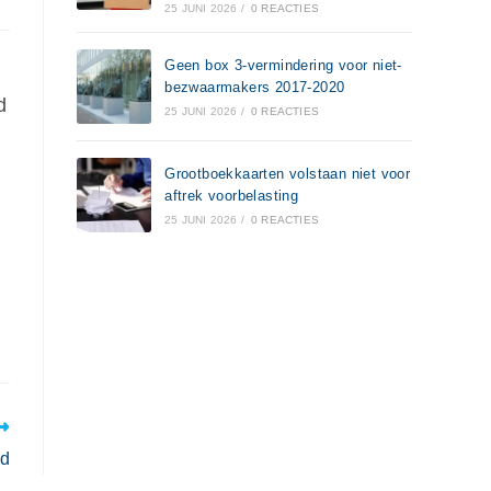
25 JUNI 2026
/
0 REACTIES
Geen box 3-vermindering voor niet-
bezwaarmakers 2017-2020
d
25 JUNI 2026
/
0 REACTIES
Grootboekkaarten volstaan niet voor
aftrek voorbelasting
25 JUNI 2026
/
0 REACTIES
jd