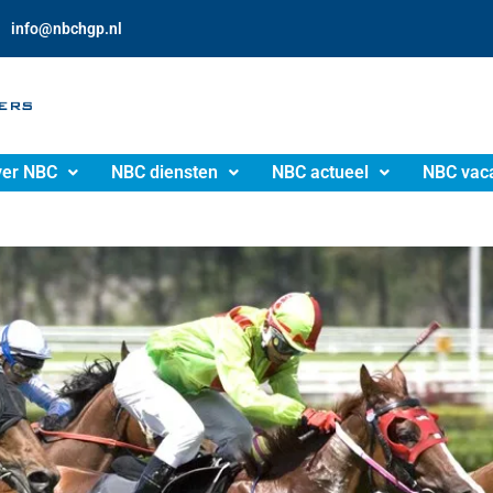
info@nbchgp.nl
er NBC
NBC diensten
NBC actueel
NBC vac