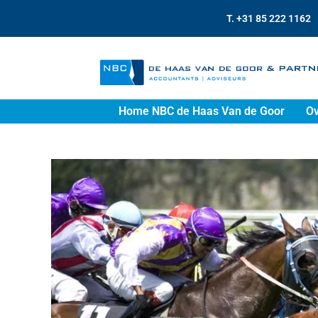
T. +31 85 222 1162
Home NBC de Haas Van de Goor
Ov