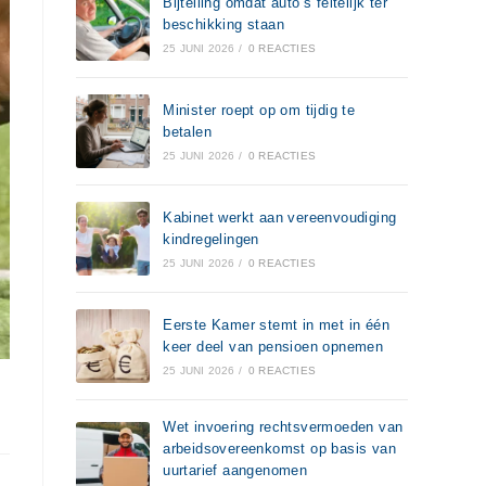
Bijtelling omdat auto’s feitelijk ter
beschikking staan
25 JUNI 2026
/
0 REACTIES
Minister roept op om tijdig te
betalen
25 JUNI 2026
/
0 REACTIES
Kabinet werkt aan vereenvoudiging
kindregelingen
25 JUNI 2026
/
0 REACTIES
Eerste Kamer stemt in met in één
keer deel van pensioen opnemen
25 JUNI 2026
/
0 REACTIES
Wet invoering rechtsvermoeden van
arbeidsovereenkomst op basis van
uurtarief aangenomen