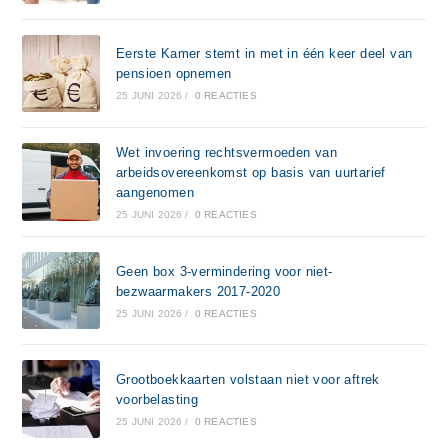
Eerste Kamer stemt in met in één keer deel van
pensioen opnemen
25 JUNI 2026
/
0 REACTIES
Wet invoering rechtsvermoeden van
arbeidsovereenkomst op basis van uurtarief
aangenomen
25 JUNI 2026
/
0 REACTIES
Geen box 3-vermindering voor niet-
bezwaarmakers 2017-2020
25 JUNI 2026
/
0 REACTIES
Grootboekkaarten volstaan niet voor aftrek
voorbelasting
25 JUNI 2026
/
0 REACTIES