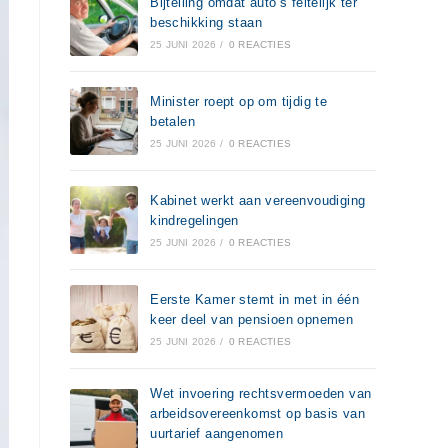
Bijtelling omdat auto’s feitelijk ter
beschikking staan
25 JUNI 2026
/
0 REACTIES
Minister roept op om tijdig te
betalen
25 JUNI 2026
/
0 REACTIES
Kabinet werkt aan vereenvoudiging
kindregelingen
25 JUNI 2026
/
0 REACTIES
Eerste Kamer stemt in met in één
keer deel van pensioen opnemen
25 JUNI 2026
/
0 REACTIES
Wet invoering rechtsvermoeden van
arbeidsovereenkomst op basis van
uurtarief aangenomen