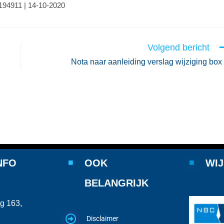
0194911 | 14-10-2020
Volgend bericht
Nota naar aanleiding verslag wijziging box
NFO
OOK
WIJ
BELANGRIJK
g 163,
Disclaimer