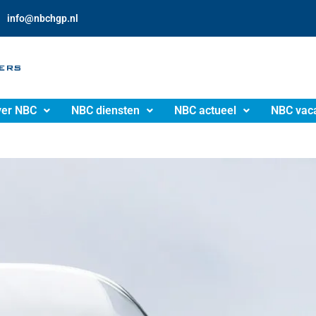
info@nbchgp.nl
er NBC
NBC diensten
NBC actueel
NBC vac