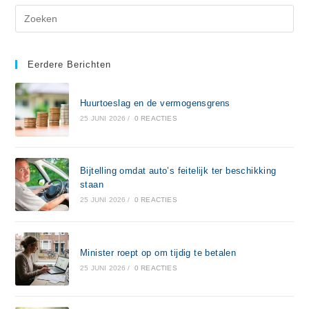
Eerdere Berichten
Huurtoeslag en de vermogensgrens
25 JUNI 2026
/
0 REACTIES
Bijtelling omdat auto’s feitelijk ter beschikking
staan
25 JUNI 2026
/
0 REACTIES
Minister roept op om tijdig te betalen
25 JUNI 2026
/
0 REACTIES