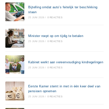
Bijtelling omdat auto’s feitelijk ter beschikking
staan
25 JUNI 2026
/
0 REACTIES
Minister roept op om tijdig te betalen
25 JUNI 2026
/
0 REACTIES
Kabinet werkt aan vereenvoudiging kindregelingen
25 JUNI 2026
/
0 REACTIES
Eerste Kamer stemt in met in één keer deel van
pensioen opnemen
25 JUNI 2026
/
0 REACTIES