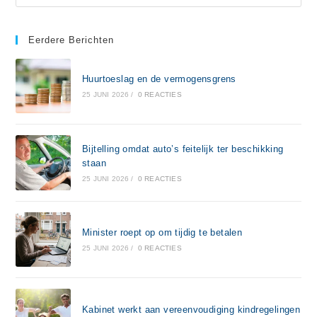
Eerdere Berichten
Huurtoeslag en de vermogensgrens
25 JUNI 2026
/
0 REACTIES
Bijtelling omdat auto’s feitelijk ter beschikking
staan
25 JUNI 2026
/
0 REACTIES
Minister roept op om tijdig te betalen
25 JUNI 2026
/
0 REACTIES
Kabinet werkt aan vereenvoudiging kindregelingen