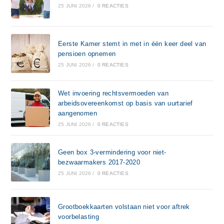
25 JUNI 2026
/
0 REACTIES
Eerste Kamer stemt in met in één keer deel van
pensioen opnemen
25 JUNI 2026
/
0 REACTIES
Wet invoering rechtsvermoeden van
arbeidsovereenkomst op basis van uurtarief
aangenomen
25 JUNI 2026
/
0 REACTIES
Geen box 3-vermindering voor niet-
bezwaarmakers 2017-2020
25 JUNI 2026
/
0 REACTIES
Grootboekkaarten volstaan niet voor aftrek
voorbelasting