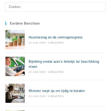
Eerdere Berichten
Huurtoeslag en de vermogensgrens
25 JUNI 2026
/
0 REACTIES
Bijtelling omdat auto’s feitelijk ter beschikking
staan
25 JUNI 2026
/
0 REACTIES
Minister roept op om tijdig te betalen
25 JUNI 2026
/
0 REACTIES