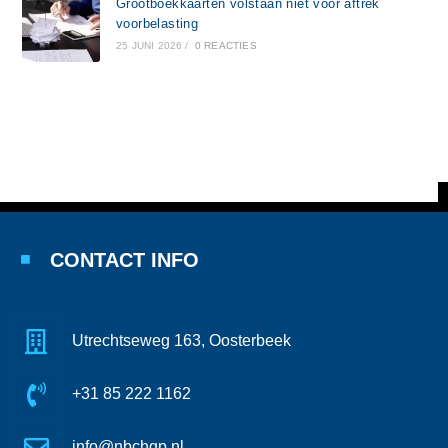
Grootboekkaarten volstaan niet voor aftrek
voorbelasting
25 JUNI 2026
/
0 REACTIES
CONTACT INFO
Utrechtseweg 163, Oosterbeek
+31 85 222 1162
info@nbchgp.nl