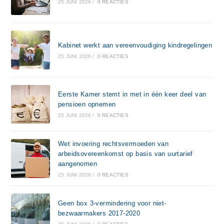
25 JUNI 2026
/
0 REACTIES
Kabinet werkt aan vereenvoudiging kindregelingen
25 JUNI 2026
/
0 REACTIES
Eerste Kamer stemt in met in één keer deel van
pensioen opnemen
25 JUNI 2026
/
0 REACTIES
Wet invoering rechtsvermoeden van
arbeidsovereenkomst op basis van uurtarief
aangenomen
25 JUNI 2026
/
0 REACTIES
Geen box 3-vermindering voor niet-
bezwaarmakers 2017-2020