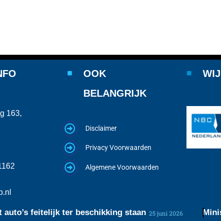
NFO
OOK
WIJ
BELANGRIJK
g 163,
Disclaimer
Privacy Voorwaarden
1162
Algemene Voorwaarden
.nl
o’s feitelijk ter beschikking staan
Minister 
25 juni 2026