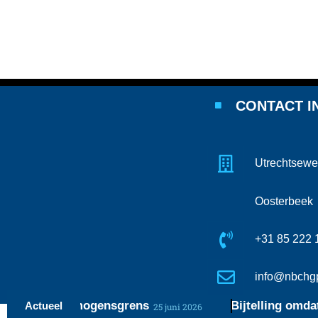
CONTACT I
Utrechtsewe
Oosterbeek
+31 85 222 
info@nbchgp
en de vermogensgrens
Bijtelling omdat aut
Actueel
25 juni 2026