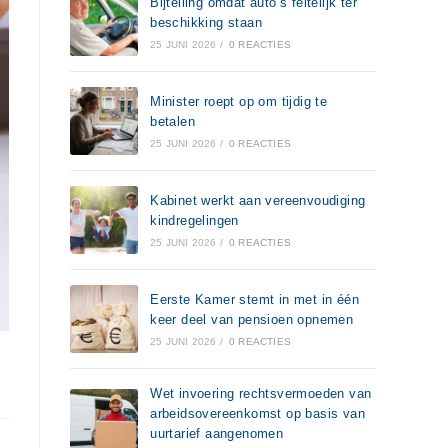
Bijtelling omdat auto’s feitelijk ter
beschikking staan
25 JUNI 2026
/
0 REACTIES
Minister roept op om tijdig te
betalen
25 JUNI 2026
/
0 REACTIES
Kabinet werkt aan vereenvoudiging
kindregelingen
25 JUNI 2026
/
0 REACTIES
Eerste Kamer stemt in met in één
keer deel van pensioen opnemen
25 JUNI 2026
/
0 REACTIES
Wet invoering rechtsvermoeden van
arbeidsovereenkomst op basis van
uurtarief aangenomen