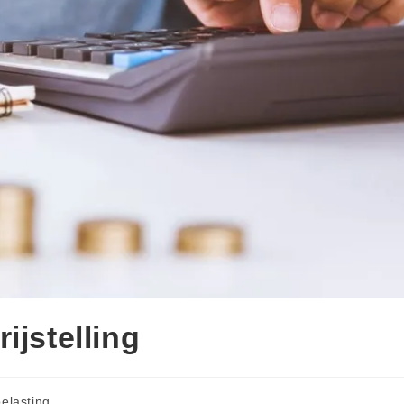
ijstelling
elasting