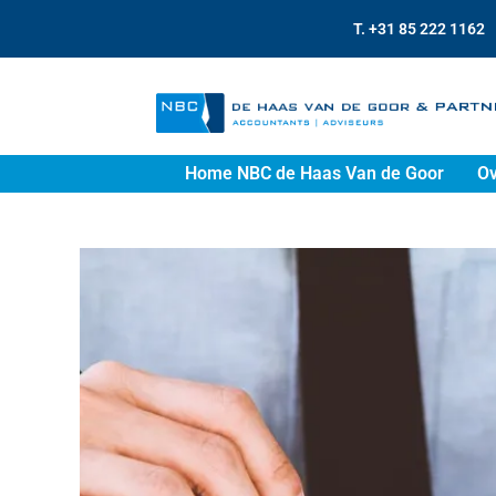
T. +31 85 222 1162
Home NBC de Haas Van de Goor
Ov