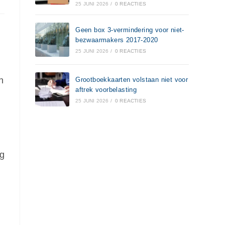
25 JUNI 2026
/
0 REACTIES
Geen box 3-vermindering voor niet-
bezwaarmakers 2017-2020
25 JUNI 2026
/
0 REACTIES
n
Grootboekkaarten volstaan niet voor
aftrek voorbelasting
25 JUNI 2026
/
0 REACTIES
n
eg