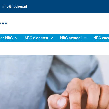
info@nbchgp.nl
er NBC
NBC diensten
NBC actueel
NBC vac