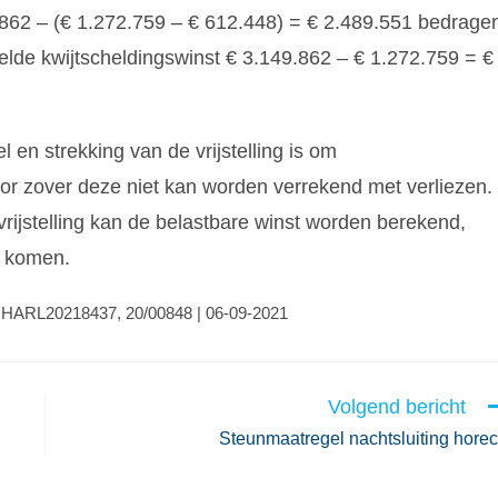
49.862 – (€ 1.272.759 – € 612.448) = € 2.489.551 bedrage
elde kwijtscheldingswinst € 3.149.862 – € 1.272.759 = €
en strekking van de vrijstelling is om
 voor zover deze niet kan worden verrekend met verliezen.
rijstelling kan de belastbare winst worden berekend,
g komen.
LGHARL20218437, 20/00848 | 06-09-2021
Volgend bericht
Steunmaatregel nachtsluiting hore