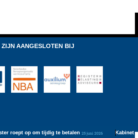
 ZIJN AANGESLOTEN BIJ
roept op om tijdig te betalen
Kabinet werkt
25 juni 2026