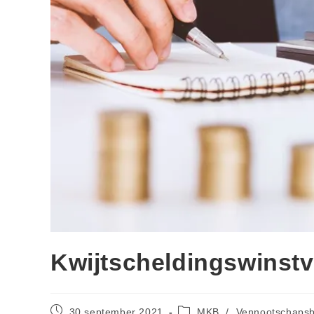
Kwijtscheldingswinstvr
30 september 2021
MKB
/
Vennootschapsb