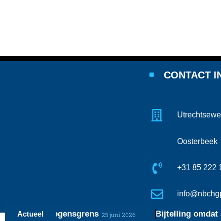
CONTACT I
Utrechtsewe
Oosterbeek
+31 85 222 
info@nbchgp
n de vermogensgrens
Bijtelling omdat auto
Actueel
25 juni 2026