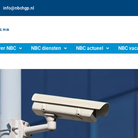
info@nbchgp.nl
er NBC
NBC diensten
NBC actueel
NBC vac