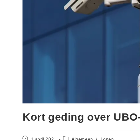
Kort geding over UBO-
1 april 2021
Algemeen
/
Lonen