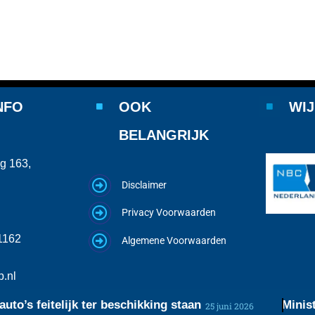
NFO
OOK
WIJ
BELANGRIJK
g 163,
Disclaimer
Privacy Voorwaarden
1162
Algemene Voorwaarden
.nl
’s feitelijk ter beschikking staan
Minister r
25 juni 2026