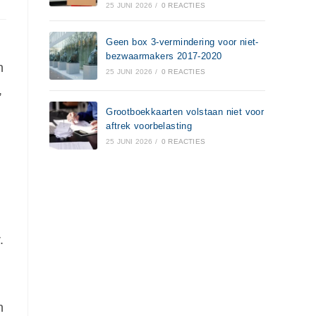
25 JUNI 2026
/
0 REACTIES
Geen box 3-vermindering voor niet-
bezwaarmakers 2017-2020
n
25 JUNI 2026
/
0 REACTIES
,
Grootboekkaarten volstaan niet voor
aftrek voorbelasting
25 JUNI 2026
/
0 REACTIES
.
n