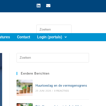
atures
Contact
Login (portals)
Eerdere Berichten
Huurtoeslag en de vermogensgrens
25 JUNI 2026
/
0 REACTIES