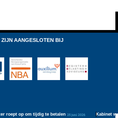
 ZIJN AANGESLOTEN BIJ
oept op om tijdig te betalen
Kabinet werkt
25 juni 2026