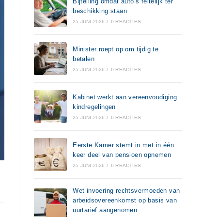
Bijtelling omdat auto’s feitelijk ter
beschikking staan
25 JUNI 2026
/
0 REACTIES
Minister roept op om tijdig te
betalen
25 JUNI 2026
/
0 REACTIES
Kabinet werkt aan vereenvoudiging
kindregelingen
25 JUNI 2026
/
0 REACTIES
Eerste Kamer stemt in met in één
keer deel van pensioen opnemen
25 JUNI 2026
/
0 REACTIES
Wet invoering rechtsvermoeden van
arbeidsovereenkomst op basis van
uurtarief aangenomen