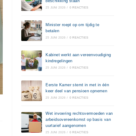
beschikking staan
25 JUNI 2026
/
0 REACTIES
Minister roept op om tijdig te
betalen
25 JUNI 2026
/
0 REACTIES
Kabinet werkt aan vereenvoudiging
kindregelingen
25 JUNI 2026
/
0 REACTIES
Eerste Kamer stemt in met in één
keer deel van pensioen opnemen
25 JUNI 2026
/
0 REACTIES
Wet invoering rechtsvermoeden van
arbeidsovereenkomst op basis van
uurtarief aangenomen
25 JUNI 2026
/
0 REACTIES