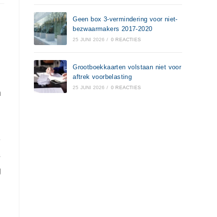
Geen box 3-vermindering voor niet-
bezwaarmakers 2017-2020
25 JUNI 2026
/
0 REACTIES
Grootboekkaarten volstaan niet voor
aftrek voorbelasting
25 JUNI 2026
/
0 REACTIES
n
e
s
g