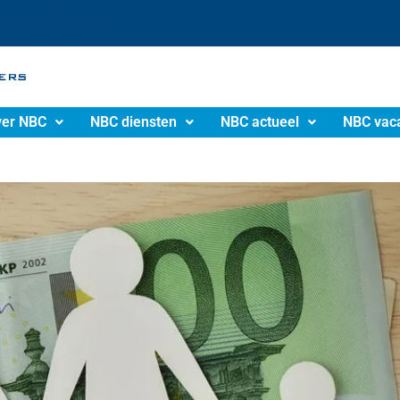
info@nbchgp.nl
er NBC
NBC diensten
NBC actueel
NBC vac