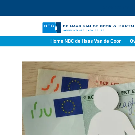
T. +31 85 222 1162
Home NBC de Haas Van de Goor
Ov