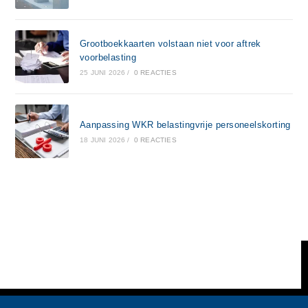
Grootboekkaarten volstaan niet voor aftrek
voorbelasting
25 JUNI 2026
/
0 REACTIES
Aanpassing WKR belastingvrije personeelskorting
18 JUNI 2026
/
0 REACTIES