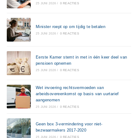
25 JUNI 2026
/
0 REACTIES
Minister roept op om tijdig te betalen
25 JUNI 2026
/
0 REACTIES
Eerste Kamer stemt in met in één keer deel van
pensioen opnemen
25 JUNI 2026
/
0 REACTIES
Wet invoering rechtsvermoeden van
arbeidsovereenkomst op basis van uurtarief
aangenomen
25 JUNI 2026
/
0 REACTIES
Geen box 3-vermindering voor niet-
bezwaarmakers 2017-2020
25 JUNI 2026
/
0 REACTIES