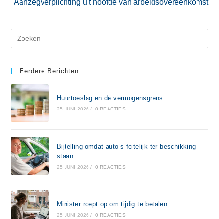
Aanzegverplichting uit hoofde van arbeidsovereenkomst
Eerdere Berichten
Huurtoeslag en de vermogensgrens
25 JUNI 2026
/
0 REACTIES
Bijtelling omdat auto’s feitelijk ter beschikking
staan
25 JUNI 2026
/
0 REACTIES
Minister roept op om tijdig te betalen
25 JUNI 2026
/
0 REACTIES