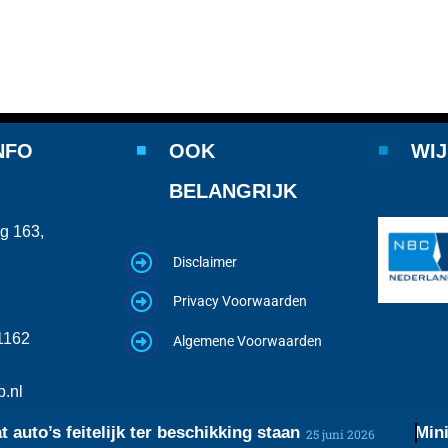
NFO
OOK
WIJ
BELANGRIJK
g 163,
Disclaimer
Privacy Voorwaarden
1162
Algemene Voorwaarden
.nl
o’s feitelijk ter beschikking staan
Minister
25 juni 2026