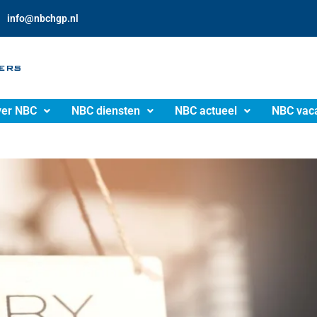
info@nbchgp.nl
er NBC
NBC diensten
NBC actueel
NBC vac