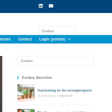
atures
Contact
Login (portals)
Eerdere Berichten
Huurtoeslag en de vermogensgrens
25 JUNI 2026
/
0 REACTIES