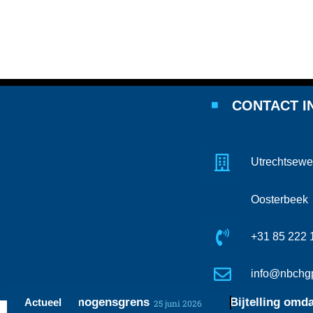
CONTACT I
Utrechtsewe
Oosterbeek
+31 85 222 
info@nbchgp
 en de vermogensgrens
Bijtelling omdat aut
Actueel
25 juni 2026