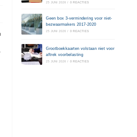
25 JUNI 2026
/
0 REACTIES
Geen box 3-vermindering voor niet-
bezwaarmakers 2017-2020
25 JUNI 2026
/
0 REACTIES
n
Grootboekkaarten volstaan niet voor
f
aftrek voorbelasting
25 JUNI 2026
/
0 REACTIES