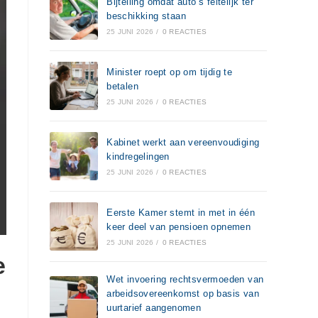
Bijtelling omdat auto’s feitelijk ter
beschikking staan
25 JUNI 2026
/
0 REACTIES
Minister roept op om tijdig te
betalen
25 JUNI 2026
/
0 REACTIES
Kabinet werkt aan vereenvoudiging
kindregelingen
25 JUNI 2026
/
0 REACTIES
Eerste Kamer stemt in met in één
keer deel van pensioen opnemen
25 JUNI 2026
/
0 REACTIES
e
Wet invoering rechtsvermoeden van
arbeidsovereenkomst op basis van
uurtarief aangenomen