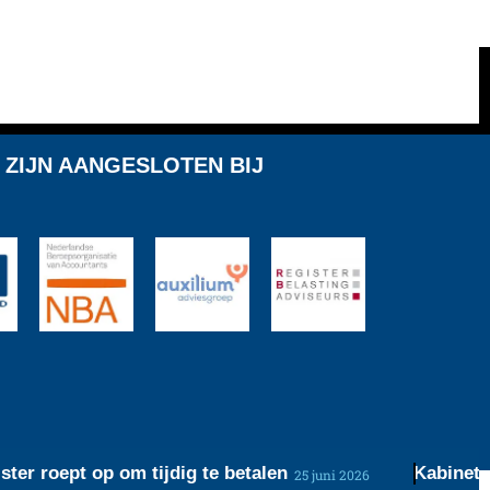
 ZIJN AANGESLOTEN BIJ
 roept op om tijdig te betalen
Kabinet werk
25 juni 2026