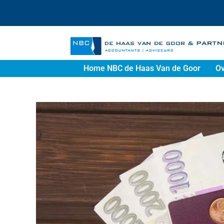
T. +31 85 222 1162
Home NBC de Haas Van de Goor
Ov