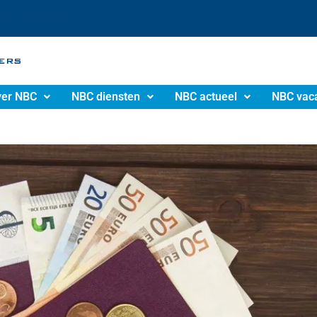
info@nbchgp.nl
er NBC
NBC diensten
NBC actueel
NBC vac