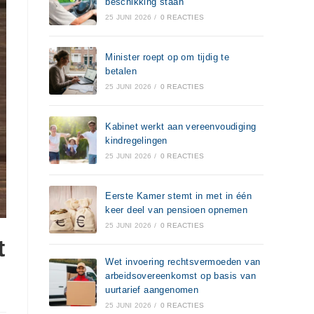
beschikking staan
25 JUNI 2026
/
0 REACTIES
Minister roept op om tijdig te
betalen
25 JUNI 2026
/
0 REACTIES
Kabinet werkt aan vereenvoudiging
kindregelingen
25 JUNI 2026
/
0 REACTIES
Eerste Kamer stemt in met in één
keer deel van pensioen opnemen
25 JUNI 2026
/
0 REACTIES
t
Wet invoering rechtsvermoeden van
arbeidsovereenkomst op basis van
uurtarief aangenomen
25 JUNI 2026
/
0 REACTIES