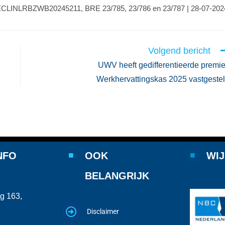
| ECLINLRBZWB20245211, BRE 23/785, 23/786 en 23/787 | 28-07-202
Volgend bericht
UWV heeft gedifferentieerde premi
Werkhervattingskas 2025 vastgeste
NFO
OOK
WIJ
BELANGRIJK
g 163,
Disclaimer