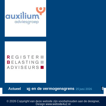
Huurtoeslag en de vermogensgrens
Bij
Actueel
25 juni 2026
© 2026 Copyright van deze website zijn voorbehouden aan de designer,
Design
www.website4u2.nl