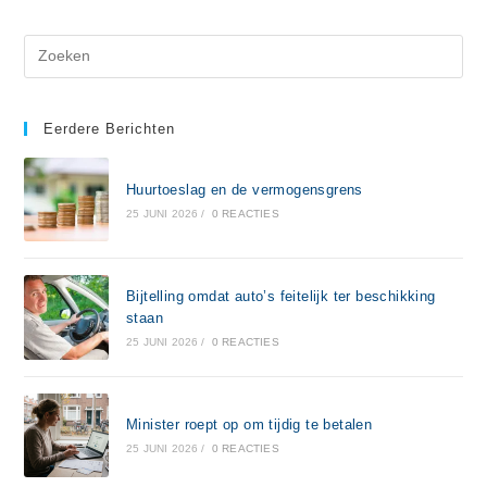
Eerdere Berichten
Huurtoeslag en de vermogensgrens
25 JUNI 2026
/
0 REACTIES
Bijtelling omdat auto’s feitelijk ter beschikking
staan
25 JUNI 2026
/
0 REACTIES
Minister roept op om tijdig te betalen
25 JUNI 2026
/
0 REACTIES