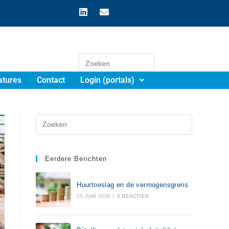
atures
Contact
Login (portals)
Eerdere Berichten
Huurtoeslag en de vermogensgrens
25 JUNI 2026
/
0 REACTIES