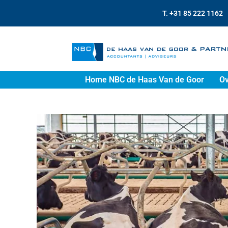
T. +31 85 222 1162
Home NBC de Haas Van de Goor
Ov