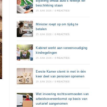
Bijtelling omdat auto’s feitelijk ter
beschikking staan
25 JUNI 2026
/
0 REACTIES
Minister roept op om tijdig te
betalen
25 JUNI 2026
/
0 REACTIES
Kabinet werkt aan vereenvoudiging
kindregelingen
25 JUNI 2026
/
0 REACTIES
Eerste Kamer stemt in met in één
keer deel van pensioen opnemen
25 JUNI 2026
/
0 REACTIES
Wet invoering rechtsvermoeden van
arbeidsovereenkomst op basis van
uurtarief aangenomen