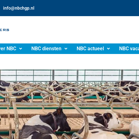
info@nbchgp.nl
er NBC
NBC diensten
NBC actueel
NBC vac