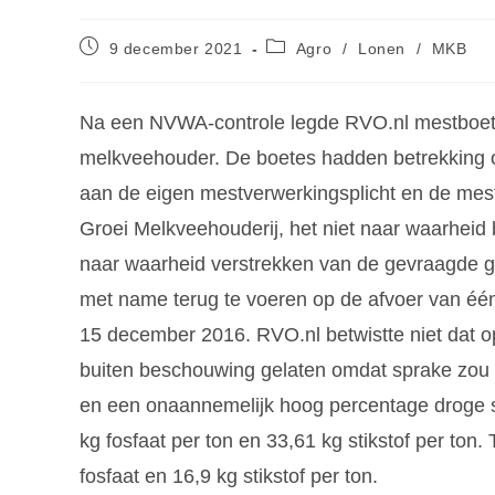
9 december 2021
Agro
/
Lonen
/
MKB
Na een NVWA-controle legde RVO.nl mestboete
melkveehouder. De boetes hadden betrekking o
aan de eigen mestverwerkingsplicht en de mest
Groei Melkveehouderij, het niet naar waarheid b
naar waarheid verstrekken van de gevraagde g
met name terug te voeren op de afvoer van één
15 december 2016. RVO.nl betwistte niet dat 
buiten beschouwing gelaten omdat sprake zou z
en een onaannemelijk hoog percentage droge sto
kg fosfaat per ton en 33,61 kg stikstof per ton. T
fosfaat en 16,9 kg stikstof per ton.