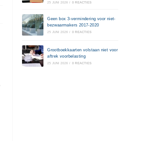
25 JUNI 2026
/
0 REACTIES
Geen box 3-vermindering voor niet-
bezwaarmakers 2017-2020
25 JUNI 2026
/
0 REACTIES
Grootboekkaarten volstaan niet voor
aftrek voorbelasting
25 JUNI 2026
/
0 REACTIES
p