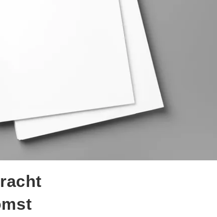
racht
omst