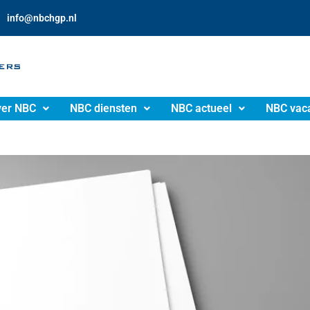
info@nbchgp.nl
er NBC
NBC diensten
NBC actueel
NBC vac