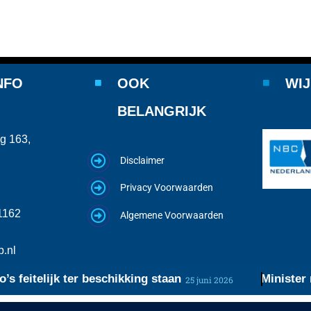
NFO
OOK
WIJ
BELANGRIJK
g 163,
Disclaimer
Privacy Voorwaarden
1162
Algemene Voorwaarden
.nl
eitelijk ter beschikking staan
Minister roep
25 juni 2026