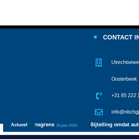
CONTACT I
Utrechtsewe
Oosterbeek
+31 85 222 
info@nbchgp
de vermogensgrens
Bijtelling omdat auto’s f
Actueel
25 juni 2026