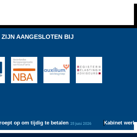
 ZIJN AANGESLOTEN BIJ
t op om tijdig te betalen
Kabinet werkt aa
25 juni 2026