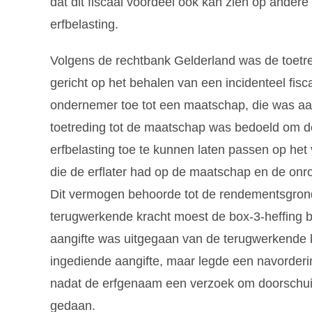
dat dit fiscaal voordeel ook kan zien op ander
erfbelasting.
Volgens de rechtbank Gelderland was de toetr
gericht op het behalen van een incidenteel fisca
ondernemer toe tot een maatschap, die was aa
toetreding tot de maatschap was bedoeld om de 
erfbelasting toe te kunnen laten passen op het
die de erflater had op de maatschap en de on
Dit vermogen behoorde tot de rendementsgron
terugwerkende kracht moest de box-3-heffing bij
aangifte was uitgegaan van de terugwerkende k
ingediende aangifte, maar legde een navorderin
nadat de erfgenaam een verzoek om doorschui
gedaan.