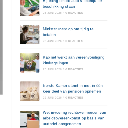
Bijtelling omdat auto’s feitelijk ter
beschikking staan
25 JUNI 2026
/
0 REACTIES
Minister roept op om tijdig te
betalen
25 JUNI 2026
/
0 REACTIES
Kabinet werkt aan vereenvoudiging
kindregelingen
25 JUNI 2026
/
0 REACTIES
Eerste Kamer stemt in met in één
keer deel van pensioen opnemen
25 JUNI 2026
/
0 REACTIES
Wet invoering rechtsvermoeden van
arbeidsovereenkomst op basis van
uurtarief aangenomen