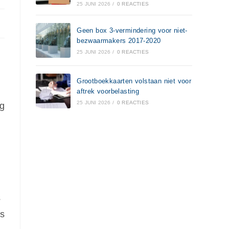
25 JUNI 2026
/
0 REACTIES
Geen box 3-vermindering voor niet-
bezwaarmakers 2017-2020
25 JUNI 2026
/
0 REACTIES
Grootboekkaarten volstaan niet voor
aftrek voorbelasting
25 JUNI 2026
/
0 REACTIES
ng
s
is