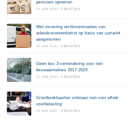
pensioen opnemen
25 JUNI 2026
/
0 REACTIES
Wet invoering rechtsvermoeden van
arbeidsovereenkomst op basis van uurtarief
aangenomen
25 JUNI 2026
/
0 REACTIES
Geen box 3-vermindering voor niet-
bezwaarmakers 2017-2020
25 JUNI 2026
/
0 REACTIES
Grootboekkaarten volstaan niet voor aftrek
voorbelasting
25 JUNI 2026
/
0 REACTIES