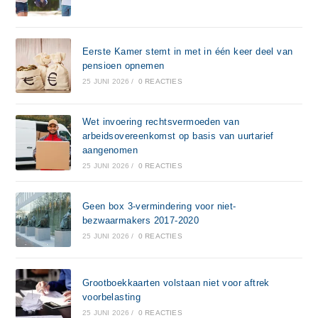
Eerste Kamer stemt in met in één keer deel van
pensioen opnemen
25 JUNI 2026
/
0 REACTIES
Wet invoering rechtsvermoeden van
arbeidsovereenkomst op basis van uurtarief
aangenomen
25 JUNI 2026
/
0 REACTIES
Geen box 3-vermindering voor niet-
bezwaarmakers 2017-2020
25 JUNI 2026
/
0 REACTIES
Grootboekkaarten volstaan niet voor aftrek
voorbelasting
25 JUNI 2026
/
0 REACTIES