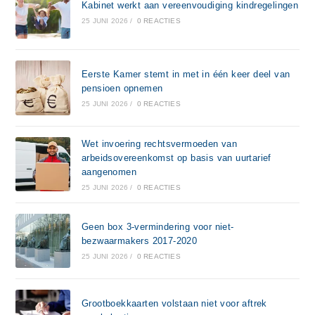
Kabinet werkt aan vereenvoudiging kindregelingen
25 JUNI 2026
/
0 REACTIES
Eerste Kamer stemt in met in één keer deel van
pensioen opnemen
25 JUNI 2026
/
0 REACTIES
Wet invoering rechtsvermoeden van
arbeidsovereenkomst op basis van uurtarief
aangenomen
25 JUNI 2026
/
0 REACTIES
Geen box 3-vermindering voor niet-
bezwaarmakers 2017-2020
25 JUNI 2026
/
0 REACTIES
Grootboekkaarten volstaan niet voor aftrek