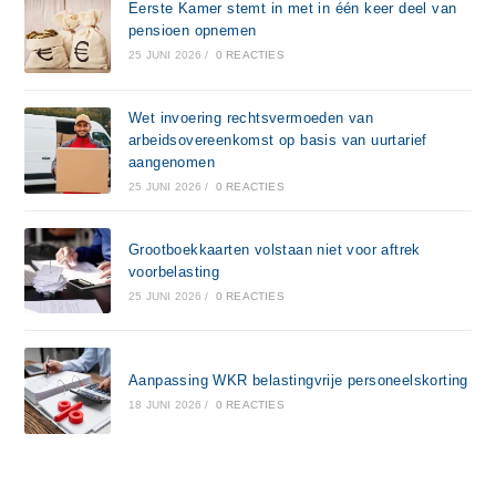
Eerste Kamer stemt in met in één keer deel van
pensioen opnemen
25 JUNI 2026
/
0 REACTIES
Wet invoering rechtsvermoeden van
arbeidsovereenkomst op basis van uurtarief
aangenomen
25 JUNI 2026
/
0 REACTIES
Grootboekkaarten volstaan niet voor aftrek
voorbelasting
25 JUNI 2026
/
0 REACTIES
Aanpassing WKR belastingvrije personeelskorting
18 JUNI 2026
/
0 REACTIES