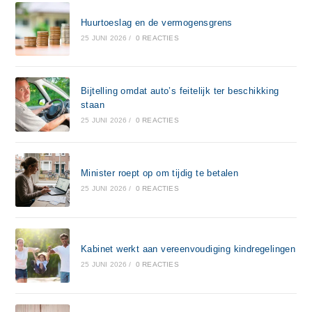
Huurtoeslag en de vermogensgrens
25 JUNI 2026
/
0 REACTIES
Bijtelling omdat auto’s feitelijk ter beschikking
staan
25 JUNI 2026
/
0 REACTIES
Minister roept op om tijdig te betalen
25 JUNI 2026
/
0 REACTIES
Kabinet werkt aan vereenvoudiging kindregelingen
25 JUNI 2026
/
0 REACTIES