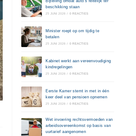
Bijtelling omdat auto’s feitelijk ter
beschikking staan
25 JUNI 2026
/
0 REACTIES
Minister roept op om tijdig te
betalen
25 JUNI 2026
/
0 REACTIES
Kabinet werkt aan vereenvoudiging
kindregelingen
25 JUNI 2026
/
0 REACTIES
Eerste Kamer stemt in met in één
keer deel van pensioen opnemen
25 JUNI 2026
/
0 REACTIES
Wet invoering rechtsvermoeden van
arbeidsovereenkomst op basis van
uurtarief aangenomen