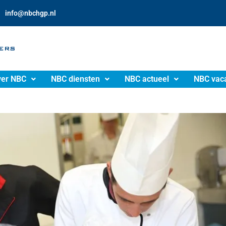
info@nbchgp.nl
er NBC
NBC diensten
NBC actueel
NBC vac