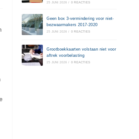
25 JUNI 2026
/
0 REACTIES
Geen box 3-vermindering voor niet-
bezwaarmakers 2017-2020
n
25 JUNI 2026
/
0 REACTIES
Grootboekkaarten volstaan niet voor
aftrek voorbelasting
25 JUNI 2026
/
0 REACTIES
n
j
e