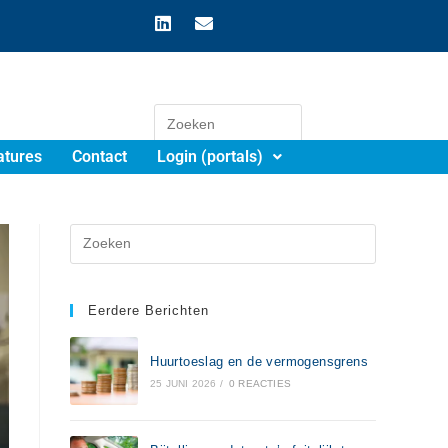
atures
Contact
Login (portals)
Eerdere Berichten
Huurtoeslag en de vermogensgrens
25 JUNI 2026
/
0 REACTIES