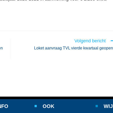
Volgend bericht
en
Loket aanvraag TVL vierde kwartaal geope
NFO
OOK
WIJ