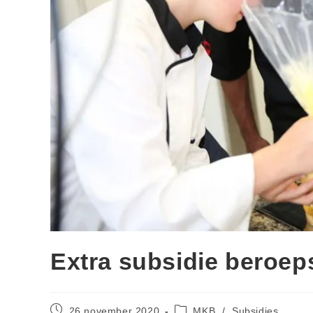
Extra subsidie beroe
26 november 2020
MKB
/
Subsidies