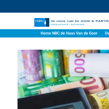
T. +31 85 222 1162
Home NBC de Haas Van de Goor
Ov