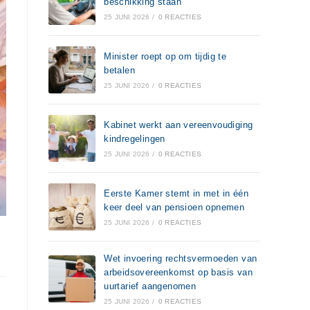
beschikking staan
25 JUNI 2026
/
0 REACTIES
Minister roept op om tijdig te
betalen
25 JUNI 2026
/
0 REACTIES
Kabinet werkt aan vereenvoudiging
kindregelingen
25 JUNI 2026
/
0 REACTIES
Eerste Kamer stemt in met in één
keer deel van pensioen opnemen
25 JUNI 2026
/
0 REACTIES
Wet invoering rechtsvermoeden van
arbeidsovereenkomst op basis van
uurtarief aangenomen
25 JUNI 2026
/
0 REACTIES