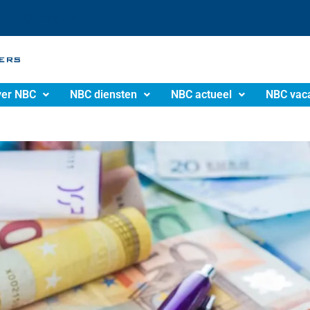
info@nbchgp.nl
er NBC
NBC diensten
NBC actueel
NBC vac