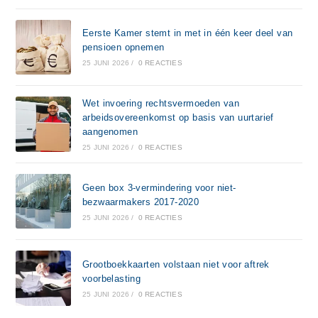
Eerste Kamer stemt in met in één keer deel van
pensioen opnemen
25 JUNI 2026
/
0 REACTIES
Wet invoering rechtsvermoeden van
arbeidsovereenkomst op basis van uurtarief
aangenomen
25 JUNI 2026
/
0 REACTIES
Geen box 3-vermindering voor niet-
bezwaarmakers 2017-2020
25 JUNI 2026
/
0 REACTIES
Grootboekkaarten volstaan niet voor aftrek
voorbelasting
25 JUNI 2026
/
0 REACTIES