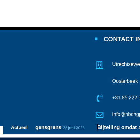
CONTACT I
Utrechtsewe
Oosterbeek
+31 85 222 
info@nbchgp
de vermogensgrens
Bijtelling omdat auto’s 
Actueel
25 juni 2026