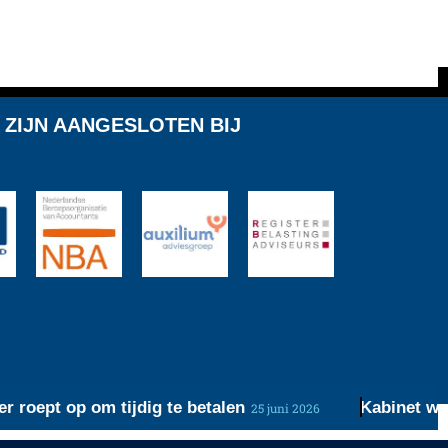
 ZIJN AANGESLOTEN BIJ
pt op om tijdig te betalen
Kabinet werkt aa
25 juni 2026