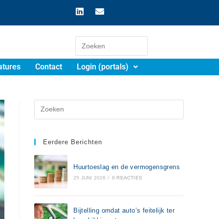
atures
Contact
Login (portals)
Eerdere Berichten
Huurtoeslag en de vermogensgrens
25 JUNI 2026
/
0 REACTIES
Bijtelling omdat auto’s feitelijk ter