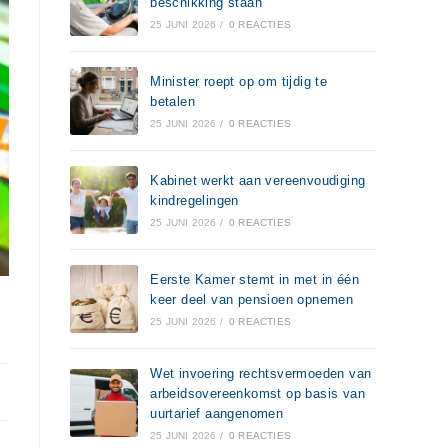
beschikking staan
25 JUNI 2026
/
0 REACTIES
Minister roept op om tijdig te
betalen
25 JUNI 2026
/
0 REACTIES
Kabinet werkt aan vereenvoudiging
kindregelingen
25 JUNI 2026
/
0 REACTIES
Eerste Kamer stemt in met in één
keer deel van pensioen opnemen
25 JUNI 2026
/
0 REACTIES
Wet invoering rechtsvermoeden van
arbeidsovereenkomst op basis van
uurtarief aangenomen
25 JUNI 2026
/
0 REACTIES