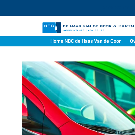
T. +31 85 222 1162
Home NBC de Haas Van de Goor
Ov