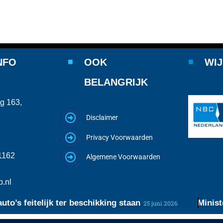
NFO
OOK
WIJ
BELANGRIJK
g 163,
Disclaimer
Privacy Voorwaarden
1162
Algemene Voorwaarden
.nl
feitelijk ter beschikking staan
Minister roe
25 juni 2026