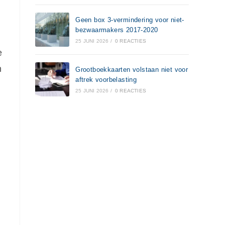
Geen box 3-vermindering voor niet-
bezwaarmakers 2017-2020
25 JUNI 2026
/
0 REACTIES
e
n
Grootboekkaarten volstaan niet voor
aftrek voorbelasting
25 JUNI 2026
/
0 REACTIES