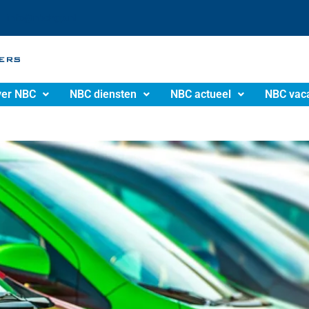
info@nbchgp.nl
er NBC
NBC diensten
NBC actueel
NBC vac