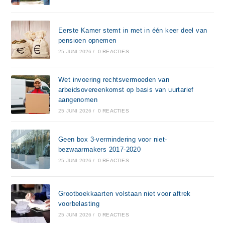
Eerste Kamer stemt in met in één keer deel van
pensioen opnemen
25 JUNI 2026
/
0 REACTIES
Wet invoering rechtsvermoeden van
arbeidsovereenkomst op basis van uurtarief
aangenomen
25 JUNI 2026
/
0 REACTIES
Geen box 3-vermindering voor niet-
bezwaarmakers 2017-2020
25 JUNI 2026
/
0 REACTIES
Grootboekkaarten volstaan niet voor aftrek
voorbelasting
25 JUNI 2026
/
0 REACTIES