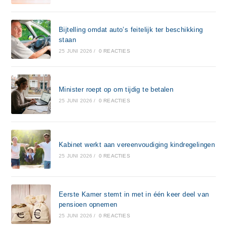
Bijtelling omdat auto’s feitelijk ter beschikking
staan
25 JUNI 2026
/
0 REACTIES
Minister roept op om tijdig te betalen
25 JUNI 2026
/
0 REACTIES
Kabinet werkt aan vereenvoudiging kindregelingen
25 JUNI 2026
/
0 REACTIES
Eerste Kamer stemt in met in één keer deel van
pensioen opnemen
25 JUNI 2026
/
0 REACTIES