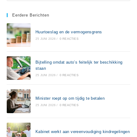
Eerdere Berichten
Huurtoeslag en de vermogensgrens
25 JUNI 2026
/
0 REACTIES
Bijtelling omdat auto’s feitelijk ter beschikking
staan
25 JUNI 2026
/
0 REACTIES
Minister roept op om tijdig te betalen
25 JUNI 2026
/
0 REACTIES
Kabinet werkt aan vereenvoudiging kindregelingen