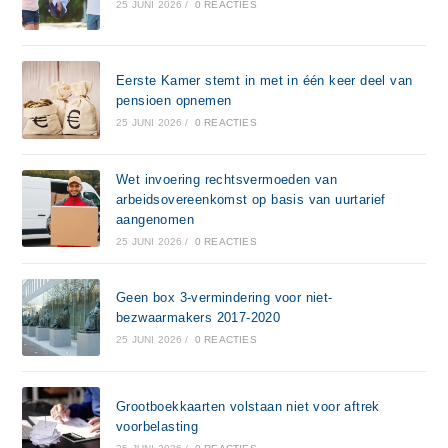
25 JUNI 2026
/
0 REACTIES
Eerste Kamer stemt in met in één keer deel van
pensioen opnemen
25 JUNI 2026
/
0 REACTIES
Wet invoering rechtsvermoeden van
arbeidsovereenkomst op basis van uurtarief
aangenomen
25 JUNI 2026
/
0 REACTIES
Geen box 3-vermindering voor niet-
bezwaarmakers 2017-2020
25 JUNI 2026
/
0 REACTIES
Grootboekkaarten volstaan niet voor aftrek
voorbelasting