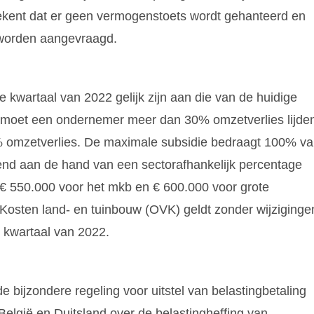
etekent dat er geen vermogenstoets wordt gehanteerd en
 worden aangevraagd.
 kwartaal van 2022 gelijk zijn aan die van de huidige
moet een ondernemer meer dan 30% omzetverlies lijde
0% omzetverlies. De maximale subsidie bedraagt 100% v
end aan de hand van een sectorafhankelijk percentage
€ 550.000 voor het mkb en € 600.000 voor grote
osten land- en tuinbouw (OVK) geldt zonder wijziginge
e kwartaal van 2022.
de bijzondere regeling voor uitstel van belastingbetaling
België en Duitsland over de belastingheffing van