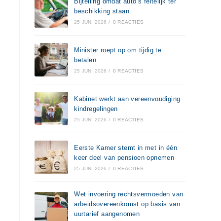
Bijtelling omdat auto’s feitelijk ter
beschikking staan
25 JUNI 2026
/
0 REACTIES
Minister roept op om tijdig te
betalen
25 JUNI 2026
/
0 REACTIES
Kabinet werkt aan vereenvoudiging
kindregelingen
25 JUNI 2026
/
0 REACTIES
Eerste Kamer stemt in met in één
keer deel van pensioen opnemen
25 JUNI 2026
/
0 REACTIES
Wet invoering rechtsvermoeden van
arbeidsovereenkomst op basis van
uurtarief aangenomen