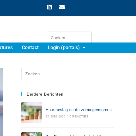
atures
Contact
Login (portals)
Eerdere Berichten
Huurtoeslag en de vermogensgrens
25 JUNI 2026
/
0 REACTIES