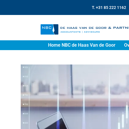
T. +31 85 222 1162
Home NBC de Haas Van de Goor
Ov