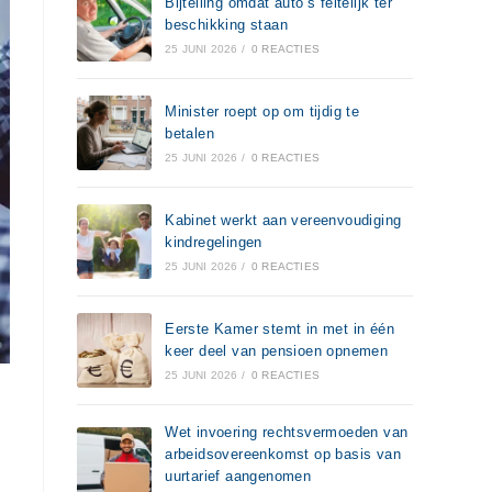
Bijtelling omdat auto’s feitelijk ter
beschikking staan
25 JUNI 2026
/
0 REACTIES
Minister roept op om tijdig te
betalen
25 JUNI 2026
/
0 REACTIES
Kabinet werkt aan vereenvoudiging
kindregelingen
25 JUNI 2026
/
0 REACTIES
Eerste Kamer stemt in met in één
keer deel van pensioen opnemen
25 JUNI 2026
/
0 REACTIES
Wet invoering rechtsvermoeden van
arbeidsovereenkomst op basis van
uurtarief aangenomen